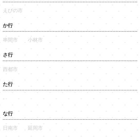
えびの市
か行
串間市
小林市
さ行
西都市
た行
-
な行
日南市
延岡市