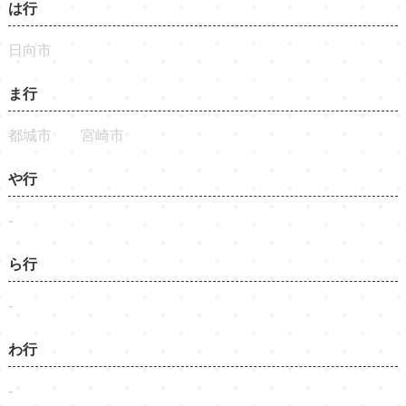
は行
日向市
ま行
都城市
宮崎市
や行
-
ら行
-
わ行
-