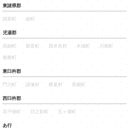
東諸県郡
国富町
綾町
児湯郡
高鍋町
新富町
西米良村
木城町
川南町
都農町
東臼杵郡
門川町
諸塚村
椎葉村
美郷町
西臼杵郡
高千穂町
日之影町
五ヶ瀬町
あ行