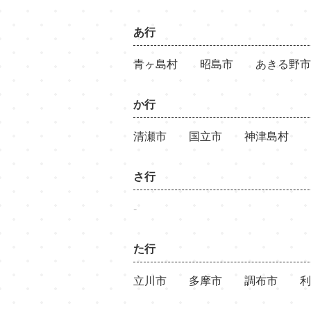
あ行
青ヶ島村
昭島市
あきる野市
か行
清瀬市
国立市
神津島村
さ行
-
た行
立川市
多摩市
調布市
利