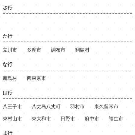
さ行
-
た行
立川市
多摩市
調布市
利島村
な行
新島村
西東京市
は行
八王子市
八丈島八丈町
羽村市
東久留米市
東村山市
東大和市
日野市
府中市
福生市
ま行