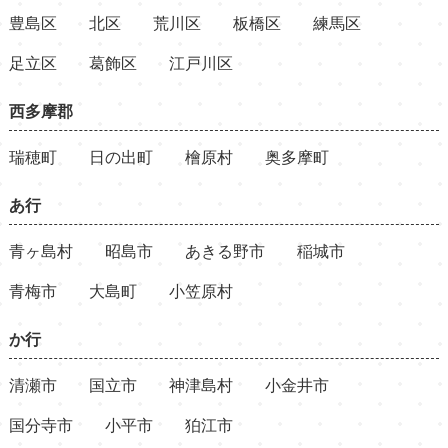
豊島区
北区
荒川区
板橋区
練馬区
足立区
葛飾区
江戸川区
西多摩郡
瑞穂町
日の出町
檜原村
奥多摩町
あ行
青ヶ島村
昭島市
あきる野市
稲城市
青梅市
大島町
小笠原村
か行
清瀬市
国立市
神津島村
小金井市
国分寺市
小平市
狛江市