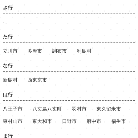
さ行
-
た行
立川市
多摩市
調布市
利島村
な行
新島村
西東京市
は行
八王子市
八丈島八丈町
羽村市
東久留米市
東村山市
東大和市
日野市
府中市
福生市
ま行