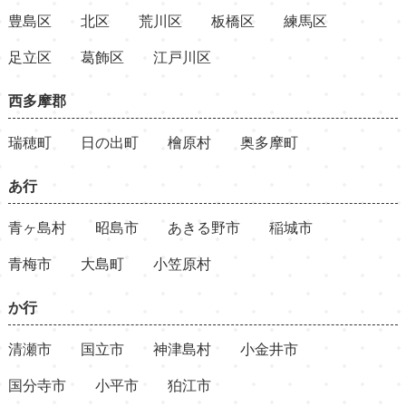
豊島区
北区
荒川区
板橋区
練馬区
足立区
葛飾区
江戸川区
西多摩郡
瑞穂町
日の出町
檜原村
奥多摩町
あ行
青ヶ島村
昭島市
あきる野市
稲城市
青梅市
大島町
小笠原村
か行
清瀬市
国立市
神津島村
小金井市
国分寺市
小平市
狛江市